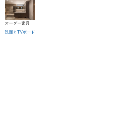
オーダー家具
洗面とTVボード