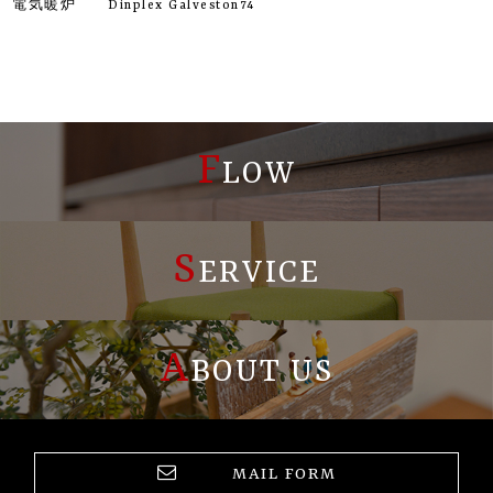
電気暖炉 Dinplex Galveston74
F
LOW
S
ERVICE
A
BOUT US
MAIL FORM