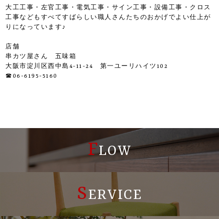
大工工事・左官工事・電気工事・サイン工事・設備工事・クロス
工事などもすべてすばらしい職人さんたちのおかげでよい仕上が
りになっています♪
店舗
串カツ屋さん 五味箱
大阪市淀川区西中島4-11-24 第一ユーリハイツ102
☎06-6195-5160
F
LOW
S
ERVICE