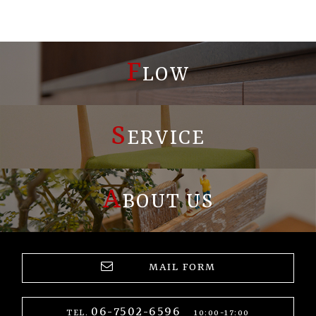
F
LOW
S
ERVICE
A
BOUT US
MAIL FORM
06-7502-6596
TEL.
10:00-17:00