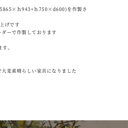
5×ｈ943+ｈ750×d600)を作製さ
上げです
ーダーで作製しております
ます。
で大変素晴らしい家具になりました