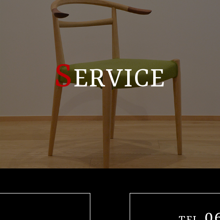
S
ERVICE
0
TEL.