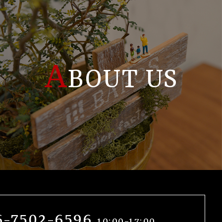
A
BOUT US
6-7502-6596
10:00-17:00