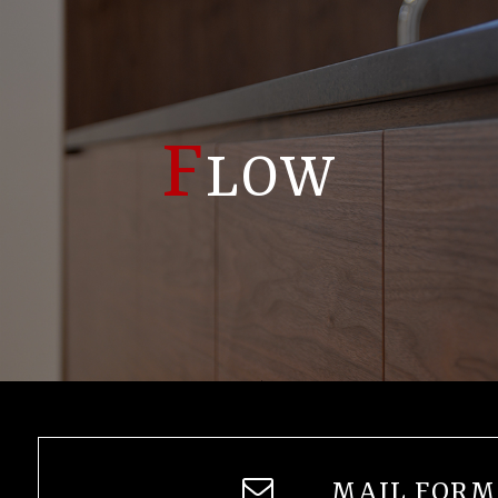
F
LOW
MAIL FORM