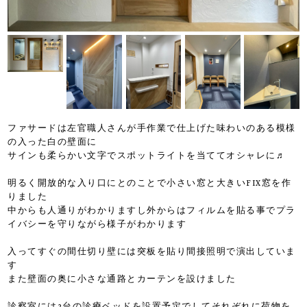
ファサードは左官職人さんが手作業で仕上げた味わいのある模様
の入った白の壁面に
サインも柔らかい文字でスポットライトを当ててオシャレに♬
明るく開放的な入り口にとのことで小さい窓と大きいFIX窓を作
りました
中からも人通りがわかりますし外からはフィルムを貼る事でプラ
イバシーを守りながら様子がわかります
入ってすぐの間仕切り壁には突板を貼り間接照明で演出していま
す
また壁面の奥に小さな通路とカーテンを設けました