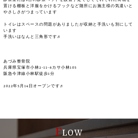
診察室には2台の診療ベッドを設置予定でしてそれぞれに荷物を
置ける棚板と洋服をかけるフックなど随所にお施主様の気遣いと
やさしさがつまっています
トイレはスペースの問題がありましたが収納と手洗いも別にして
います
手洗いはなんと三角形です♬
あづみ整骨院
兵庫県宝塚市小林2-11-6カサ小林105
阪急今津線小林駅徒歩1分
2022年5月14日オープンです♬
F
LOW