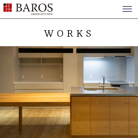
BAROS（バロス） ORDER FURNITURE
WORKS