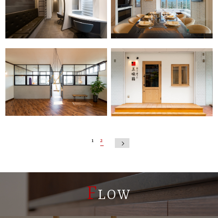
1
2
NEXT
F
LOW